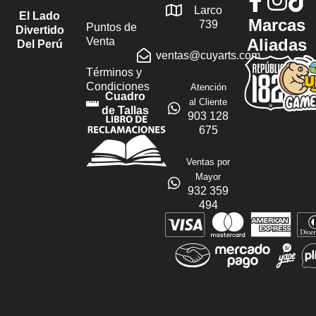
Larco
El Lado
Marcas
739
Puntos de
Divertido
Venta
Aliadas
Del Perú
ventas@cuyarts.com
Términos y
Condiciones
Atención
Cuadro
al Cliente
de Tallas
903 128
675
Ventas por
Mayor
932 359
494