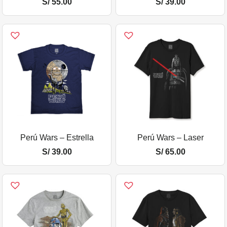
S/
55.00
S/
39.00
Perú Wars – Estrella
Perú Wars – Laser
S/
39.00
S/
65.00