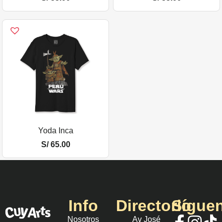
Yoda Inca
S/
65.00
Info
Directorio
Sígue
Nosotros
Av José