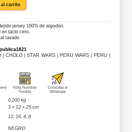
al carrito
tejido jersey 100% de algodón.
en tacto cero.
 al lavado
publica1821
 | CHOLO | STAR WARS | PERU WARS | PERU |
very
Visita Nuestras
Consultas al
Tiendas
Whatsapp
0.200 kg
3 × 12 × 25 cm
12, 16, 4, 8
NEGRO