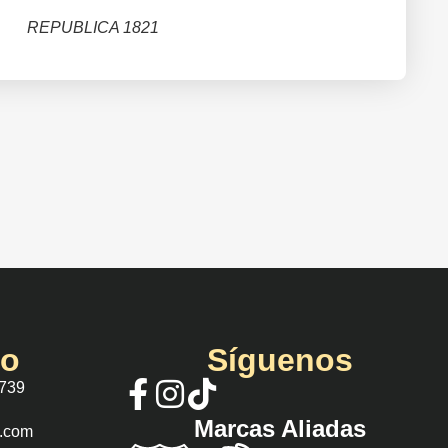
REPUBLICA 1821
io
Síguenos
 739
Marcas Aliadas
s.com