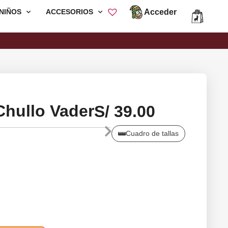
Acceder
NIÑOS
ACCESORIOS
Envió Gratis por compras mayores a
S/200
Chullo Vader
S/
39.00
Cuadro de tallas