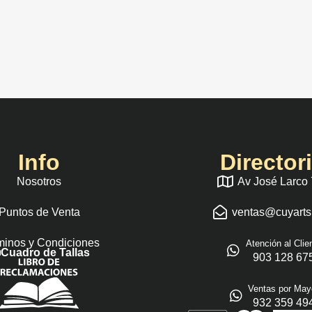
Info
Director
Nosotros
Av José Larco
Puntos de Venta
ventas@cuyart
minos y Condiciones
Atención al Clie
Cuadro de Tallas
903 128 67
Ventas por May
932 359 49