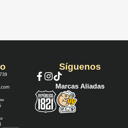
io
Síguenos
 739
Marcas Aliadas
s.com
nte
5
or
4