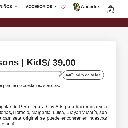
Acceder
NIÑOS
ACCESORIOS
Envió Gratis por compras mayores a
S/200
ons | Kid
S/
39.00
Cuadro de tallas
le porque no quedan existencias.
ular de Perú llega a Cuy Arts para hacernos reír a
orias, Horacio, Margarita, Luisa, Brayan y María, son
a camiseta original se puede encontrar en nuestras
de aquí.