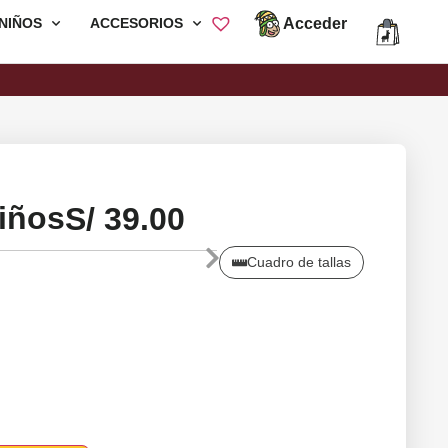
Acceder
NIÑOS
ACCESORIOS
Envió Gratis por compras mayores a
S/200
Niños
S/
39.00
Cuadro de tallas