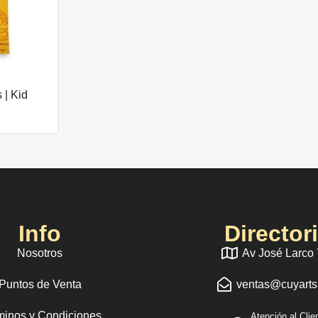
 | Kid
Info
Director
Nosotros
Av José Larco
Puntos de Venta
ventas@cuyart
minos y Condiciones
Atención al Clie