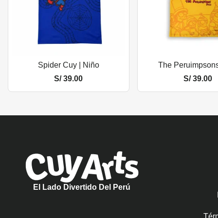
Spider Cuy | Niño
The Peruimpsons
S/
39.00
S/
39.00
El Lado Divertido Del Perú
Tér