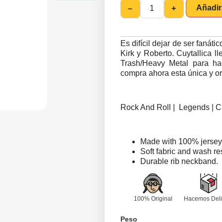
Añadir 
–
+
Es difícil dejar de ser fanát
Kirk y Roberto. Cuytallica 
Trash/Heavy Metal para hac
compra ahora esta única y or
Rock And Roll | Legends | 
Made with 100% jersey 
Soft fabric and wash res
Durable rib neckband.
100% Original
Hacemos Deli
Peso