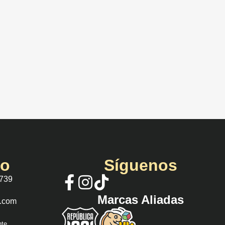
io
Síguenos
 739
Marcas Aliadas
s.com
nte