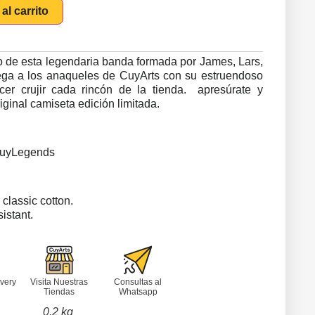
al carrito
ico de esta legendaria banda formada por James, Lars,
llega a los anaqueles de CuyArts con su estruendoso
er crujir cada rincón de la tienda. apresúrate y
iginal camiseta edición limitada.
CuyLegends
classic cotton.
istant.
very
Visita Nuestras
Consultas al
Tiendas
Whatsapp
0.2 kg