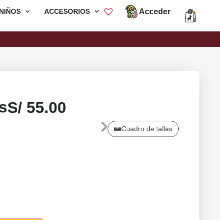
Acceder
NIÑOS
ACCESORIOS
Envió Gratis por compras mayores a
S/200
s
S/
55.00
Cuadro de tallas