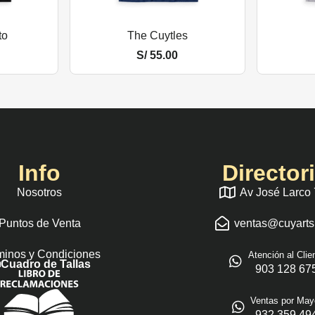
to
The Cuytles
S/
55.00
Info
Director
Nosotros
Av José Larco
Puntos de Venta
ventas@cuyart
minos y Condiciones
Atención al Clie
Cuadro de Tallas
903 128 67
Ventas por May
932 359 49