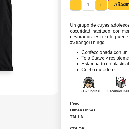
Añadir 
–
+
Un grupo de cuyes adolescen
oscuridad habitado por mon
devorarlos, esto solo pued
#StrangerThings
Confeccionada con un 
Tela Suave y resistente
Estampado en plastiso
Cuello duradero.
100% Original
Hacemos Deli
Peso
Dimensiones
TALLA
COLOR