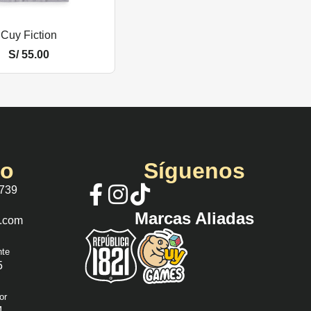
Cuy Fiction
S/
55.00
io
Síguenos
 739
Marcas Aliadas
s.com
nte
5
or
4