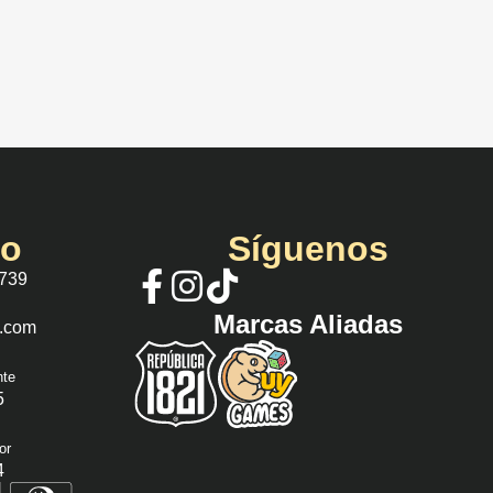
io
Síguenos
 739
Marcas Aliadas
s.com
nte
5
or
4