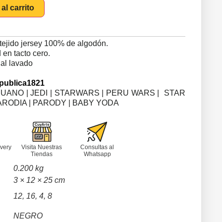
al carrito
tejido jersey 100% de algodón.
en tacto cero.
 al lavado
publica1821
ERUANO | JEDI | STARWARS | PERU WARS | STAR
PARODIA | PARODY | BABY YODA
very
Visita Nuestras
Consultas al
Tiendas
Whatsapp
0.200 kg
3 × 12 × 25 cm
12, 16, 4, 8
NEGRO