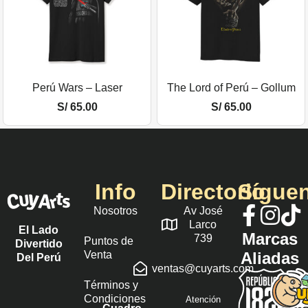
Perú Wars – Laser
The Lord of Perú – Gollum
S/
65.00
S/
65.00
Info
Directorio
Sígue
Nosotros
Av José
Larco
El Lado
Marcas
739
Puntos de
Divertido
Venta
Aliadas
Del Perú
ventas@cuyarts.com
Términos y
Condiciones
Atención