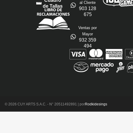
Cuadro
al Cliente
de Tallas
903 128
675
Ventas por
Mayor
932 359
494
© 2026 CUY ARTS S.A.C. - N° 20511492891 | por
Rodkidesings