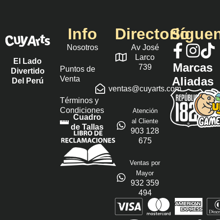
Info
Directorio
Sígue
Nosotros
Av José
Larco
El Lado
Marcas
739
Puntos de
Divertido
Venta
Aliadas
Del Perú
ventas@cuyarts.com
Términos y
Condiciones
Atención
Cuadro
al Cliente
de Tallas
903 128
675
Ventas por
Mayor
932 359
494