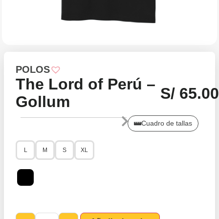
POLOS
The Lord of Perú –
S/
65.0
Gollum
Cuadro de tallas
L
M
S
XL