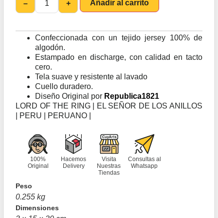
Añadir al carrito
–
+
Confeccionada con un tejido jersey 100% de
algodón.
Estampado en discharge, con calidad en tacto
cero.
Tela suave y resistente al lavado
Cuello duradero.
Diseño Original por
Republica1821
LORD OF THE RING | EL SEÑOR DE LOS ANILLOS
| PERU | PERUANO |
100%
Hacemos
Visita
Consultas al
Original
Delivery
Nuestras
Whatsapp
Tiendas
Peso
0.255 kg
Dimensiones