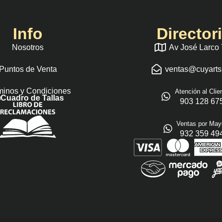
Info
Director
Nosotros
Av José Larco
Puntos de Venta
ventas@cuyart
minos y Condiciones
Atención al Clie
Cuadro de Tallas
903 128 67
Ventas por May
932 359 49