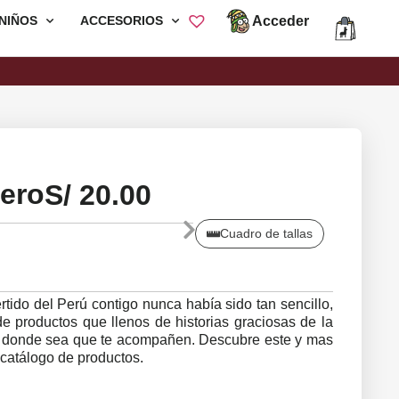
Acceder
NIÑOS
ACCESORIOS
Envió Gratis por compras mayores a
S/200
ero
S/
20.00
Cuadro de tallas
ertido del Perú contigo nunca había sido tan sencillo,
e productos que llenos de historias graciosas de la
ír donde sea que te acompañen. Descubre este y mas
catálogo de productos.