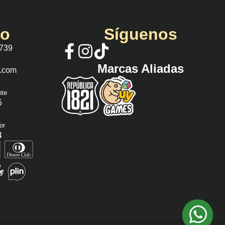
io
Síguenos
 739
Marcas Aliadas
s.com
nte
5
or
4