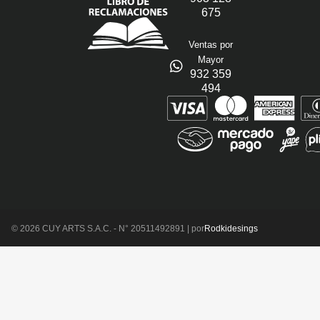
675
Ventas por
Mayor
932 359
494
© 2026 CUY ARTS S.A.C. - N° 20511492891 | por
Rodkidesings