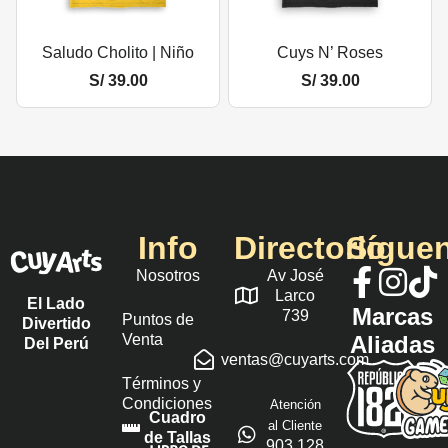
Saludo Cholito | Niño
Cuys N’ Roses
S/
39.00
S/
39.00
Info
Directorio
Sígue
Nosotros
Av José
Larco
El Lado
Marcas
739
Puntos de
Divertido
Venta
Aliadas
Del Perú
ventas@cuyarts.com
Términos y
Condiciones
Atención
Cuadro
al Cliente
de Tallas
903 128