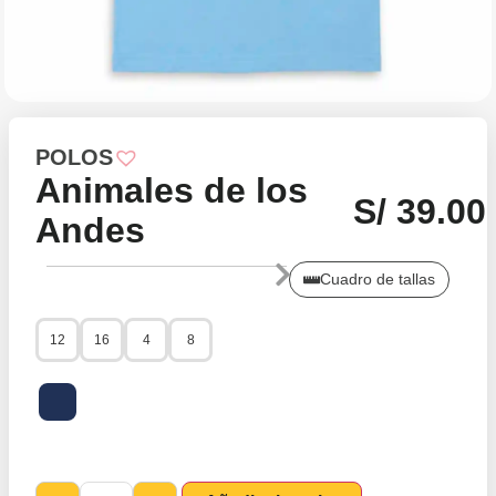
POLOS
Animales de los
S/
39.00
Andes
Cuadro de tallas
12
16
4
8