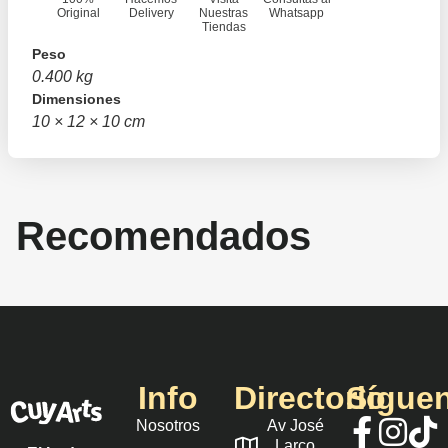
Original
Delivery
Nuestras
Whatsapp
Tiendas
Peso
0.400 kg
Dimensiones
10 × 12 × 10 cm
Recomendados
Info
Directorio
Sígue
Nosotros
Av José
Larco