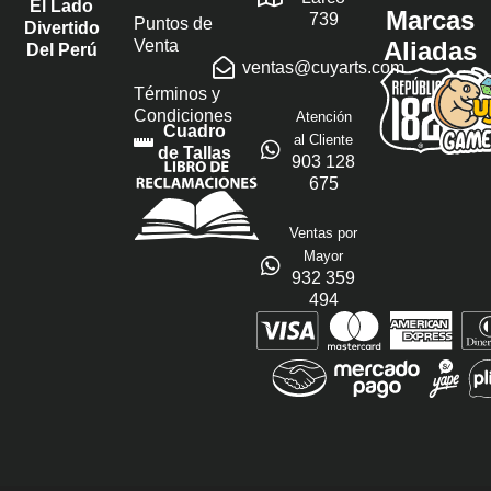
El Lado
Marcas
739
Puntos de
Divertido
Venta
Aliadas
Del Perú
ventas@cuyarts.com
Términos y
Condiciones
Atención
Cuadro
al Cliente
de Tallas
903 128
675
Ventas por
Mayor
932 359
494