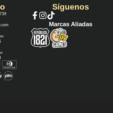
io
Síguenos
 739
Marcas Aliadas
s.com
nte
5
or
4