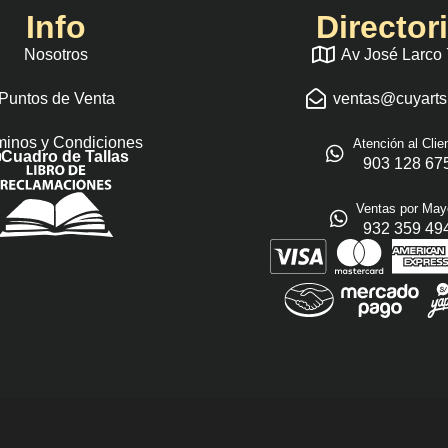
Info
Director
Nosotros
Av José Larco
Puntos de Venta
ventas@cuyart
minos y Condiciones
Atención al Clie
Cuadro de Tallas
903 128 67
Ventas por May
932 359 49