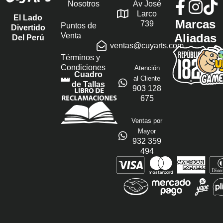
Nosotros
Av José
Larco
El Lado
Marcas
739
Puntos de
Divertido
Venta
Aliadas
Del Perú
ventas@cuyarts.com
Términos y
Condiciones
Atención
Cuadro
al Cliente
de Tallas
903 128
675
Ventas por
Mayor
932 359
494