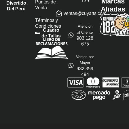
Marcas
739
Puntos de
Divertido
Venta
Aliadas
Del Perú
ventas@cuyarts.com
Términos y
Condiciones
Atención
Cuadro
al Cliente
de Tallas
903 128
675
Ventas por
Mayor
932 359
494