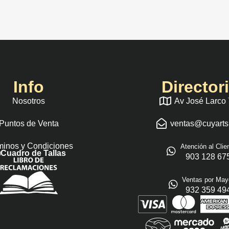
Info
Director
Nosotros
Av José Larco
Puntos de Venta
ventas@cuyart
minos y Condiciones
Atención al Clie
Cuadro de Tallas
903 128 67
Ventas por May
932 359 49