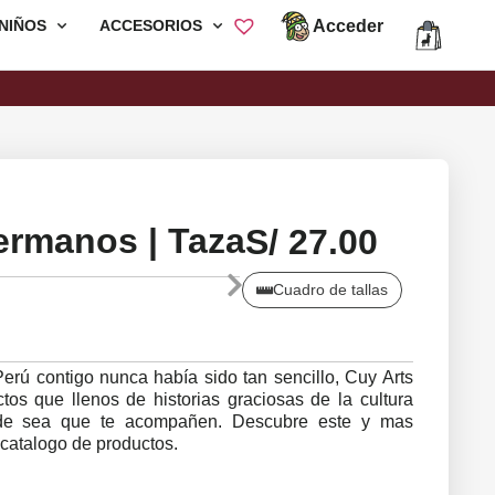
Acceder
NIÑOS
ACCESORIOS
Envió Gratis por compras mayores a
S/200
rmanos | Taza
S/
27.00
Cuadro de tallas
 Perú contigo nunca había sido tan sencillo, Cuy Arts
os que llenos de historias graciosas de la cultura
nde sea que te acompañen. Descubre este y mas
catalogo de productos.