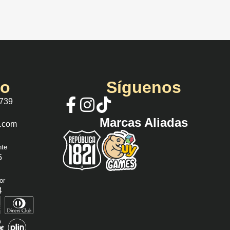
io
Síguenos
 739
Marcas Aliadas
s.com
nte
5
or
4