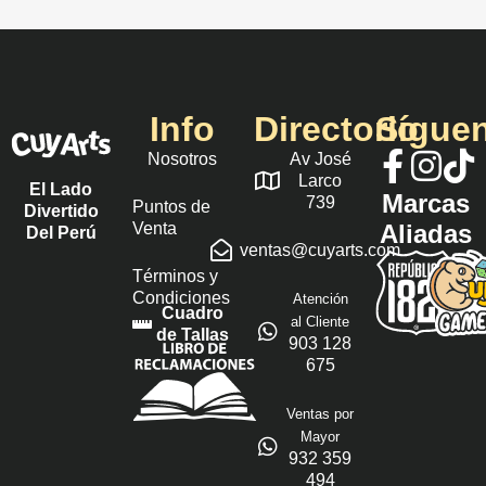
Info
Directorio
Sígue
Nosotros
Av José
Larco
El Lado
Marcas
739
Puntos de
Divertido
Venta
Aliadas
Del Perú
ventas@cuyarts.com
Términos y
Condiciones
Atención
Cuadro
al Cliente
de Tallas
903 128
675
Ventas por
Mayor
932 359
494