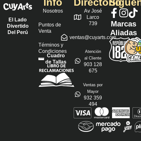
Info
Directorio
Sígue
Nosotros
Av José
Larco
El Lado
Marcas
739
Puntos de
Divertido
Venta
Aliadas
Del Perú
ventas@cuyarts.com
Términos y
Condiciones
Atención
Cuadro
al Cliente
de Tallas
903 128
675
Ventas por
Mayor
932 359
494