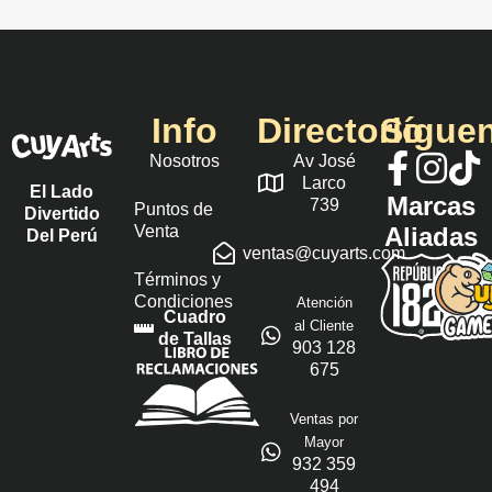
Info
Directorio
Sígue
Nosotros
Av José
Larco
El Lado
Marcas
739
Puntos de
Divertido
Venta
Aliadas
Del Perú
ventas@cuyarts.com
Términos y
Condiciones
Atención
Cuadro
al Cliente
de Tallas
903 128
675
Ventas por
Mayor
932 359
494