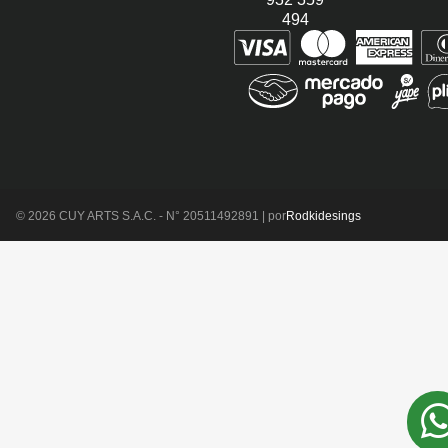
494
© 2026 CUY ARTS S.A.C. - N° 20511492891 | por
Rodkidesings