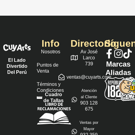
Info
Directorio
Sígue
Nosotros
Av José
Larco
El Lado
Marcas
739
Puntos de
Divertido
Venta
Aliadas
Del Perú
ventas@cuyarts.com
Términos y
Condiciones
Atención
Cuadro
al Cliente
de Tallas
903 128
675
Ventas por
Mayor
932 359