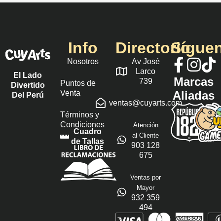
Info
Directorio
Sígue
Nosotros
Av José
Larco
El Lado
Marcas
739
Puntos de
Divertido
Venta
Aliadas
Del Perú
ventas@cuyarts.com
Términos y
Condiciones
Atención
Cuadro
al Cliente
de Tallas
903 128
675
Ventas por
Mayor
932 359
494