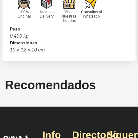
100%
Hacemos
Visita
Consultas al
Original
Delivery
Nuestras
Whatsapp
Tiendas
Peso
0.400 kg
Dimensiones
10 × 12 × 10 cm
Recomendados
Info
Directorio
Sígue