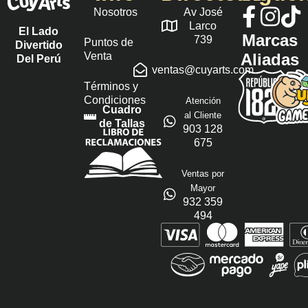
Nosotros
Av José
Larco
El Lado
Marcas
739
Puntos de
Divertido
Venta
Aliadas
Del Perú
ventas@cuyarts.com
Términos y
Condiciones
Atención
Cuadro
al Cliente
de Tallas
903 128
675
Ventas por
Mayor
932 359
494