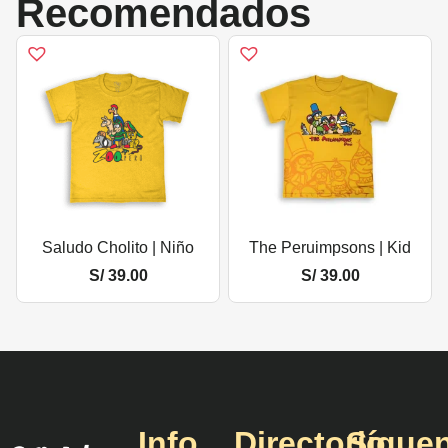
Recomendados
Saludo Cholito | Niño
The Peruimpsons | Kid
S/
39.00
S/
39.00
Info
Directorio
Sígue