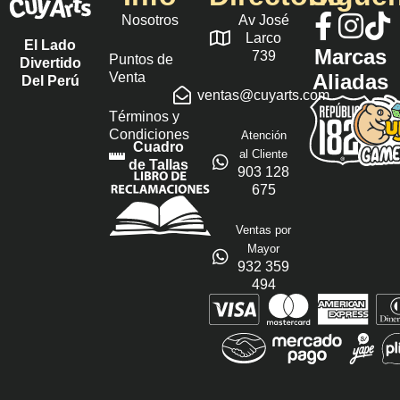
Nosotros
Av José
Larco
El Lado
Marcas
739
Puntos de
Divertido
Venta
Aliadas
Del Perú
ventas@cuyarts.com
Términos y
Condiciones
Atención
Cuadro
al Cliente
de Tallas
903 128
675
Ventas por
Mayor
932 359
494