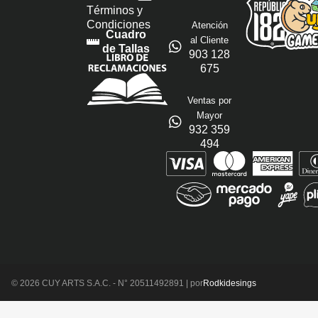
Términos y
Condiciones
Atención
Cuadro
al Cliente
de Tallas
903 128
675
Ventas por
Mayor
932 359
494
© 2026 CUY ARTS S.A.C. - N° 20511492891 | por
Rodkidesings