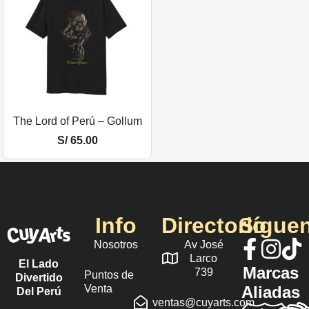
The Lord of Perú – Gollum
S/
65.00
Info
Directorio
Sígue
Nosotros
Av José
Larco
El Lado
Marcas
739
Puntos de
Divertido
Venta
Aliadas
Del Perú
ventas@cuyarts.com