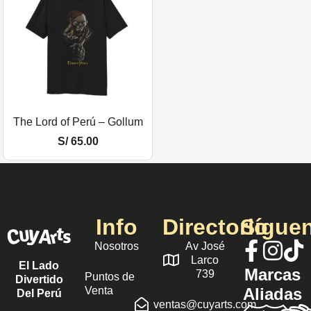
The Lord of Perú – Gollum
S/
65.00
Info
Directorio
Sígue
Nosotros
Av José
Larco
El Lado
Marcas
739
Puntos de
Divertido
Venta
Aliadas
Del Perú
ventas@cuyarts.com