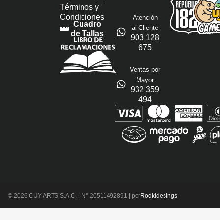
Términos y
Condiciones
Atención
Cuadro
al Cliente
de Tallas
903 128
675
Ventas por
Mayor
932 359
494
© 2026 CUY ARTS S.A.C. - N° 20511492891 | por
Rodkidesings