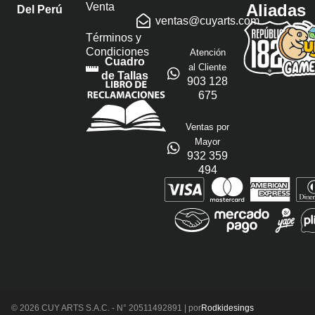
Venta
Aliadas
Del Perú
ventas@cuyarts.com
Términos y
Condiciones
Atención
Cuadro
al Cliente
de Tallas
903 128
675
Ventas por
Mayor
932 359
494
© 2026 CUY ARTS S.A.C. - N° 20511492891 | por
Rodkidesings