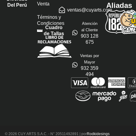
Venta
Aliadas
Del Perú
ventas@cuyarts.com
Términos y
Condiciones
Atención
Cuadro
al Cliente
de Tallas
903 128
675
Ventas por
Mayor
932 359
494
© 2026 CUY ARTS S.A.C. - N° 20511492891 | por
Rodkidesings