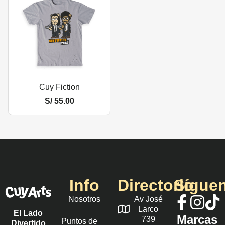
Cuy Fiction
S/
55.00
Info
Directorio
Sígue
Nosotros
Av José
Larco
El Lado
Marcas
739
Puntos de
Divertido