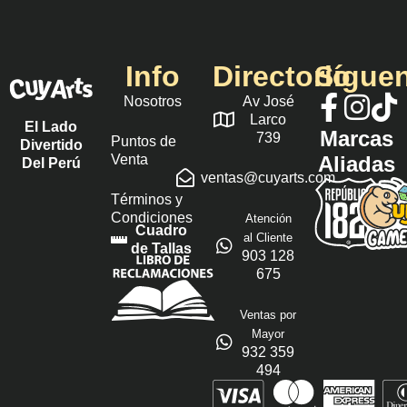
Info
Directorio
Sígue
Nosotros
Av José
Larco
El Lado
Marcas
739
Puntos de
Divertido
Venta
Aliadas
Del Perú
ventas@cuyarts.com
Términos y
Condiciones
Atención
Cuadro
al Cliente
de Tallas
903 128
675
Ventas por
Mayor
932 359
494