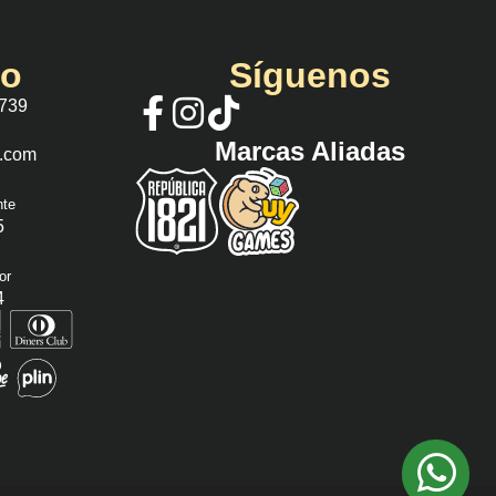
io
Síguenos
 739
Marcas Aliadas
s.com
nte
5
or
4