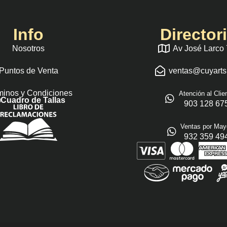
Info
Director
Nosotros
Av José Larco
Puntos de Venta
ventas@cuyart
minos y Condiciones
Atención al Clie
Cuadro de Tallas
903 128 67
Ventas por May
932 359 49