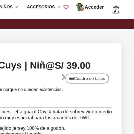
Acceder
NIÑOS
ACCESORIOS
Envió Gratis por compras mayores a
S/200
Cuys | Niñ@
S/
39.00
Cuadro de tallas
le porque no quedan existencias.
bies, el alguacil Cuyck trata de sobrevivir en medio
eño muy especial para los amantes de TWD.
tejido jersey 100% de algodón.