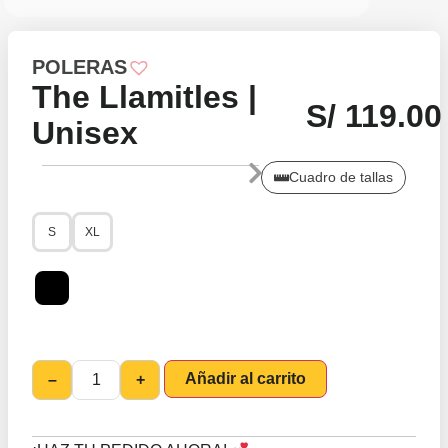
POLERAS
The Llamitles |
S/
119.00
Unisex
Cuadro de tallas
S
XL
Añadir al carrito
–
+