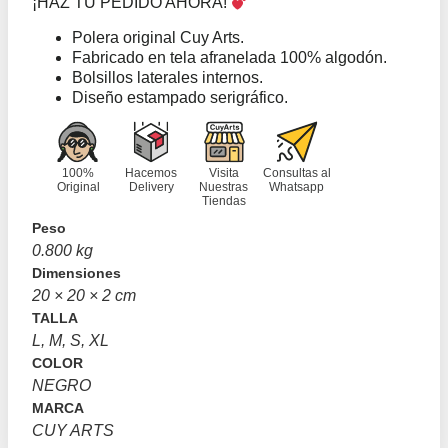
¡HAZ TU PEDIDO AHORA!
Polera original Cuy Arts.
Fabricado en tela afranelada 100% algodón.
Bolsillos laterales internos.
Diseño estampado serigráfico.
100%
Hacemos
Visita
Consultas al
Original
Delivery
Nuestras
Whatsapp
Tiendas
Peso
0.800 kg
Dimensiones
20 × 20 × 2 cm
TALLA
L, M, S, XL
COLOR
NEGRO
MARCA
CUY ARTS