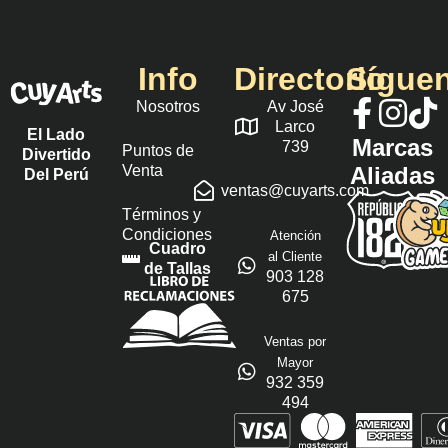
Info
Directorio
Sígue
Nosotros
Av José
Larco
El Lado
Marcas
739
Puntos de
Divertido
Venta
Aliadas
Del Perú
ventas@cuyarts.com
Términos y
Condiciones
Atención
Cuadro
al Cliente
de Tallas
903 128
675
Ventas por
Mayor
932 359
494