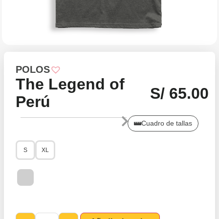
POLOS
The Legend of
S/
65.00
Perú
Cuadro de tallas
S
XL