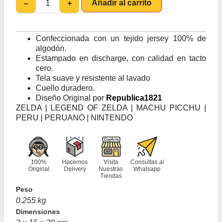
Añadir al carrito
–
+
Confeccionada con un tejido jersey 100% de
algodón.
Estampado en discharge, con calidad en tacto
cero.
Tela suave y resistente al lavado
Cuello duradero.
Diseño Original por
Republica1821
ZELDA | LEGEND OF ZELDA | MACHU PICCHU |
PERU | PERUANO | NINTENDO
100%
Hacemos
Visita
Consultas al
Original
Delivery
Nuestras
Whatsapp
Tiendas
Peso
0.255 kg
Dimensiones