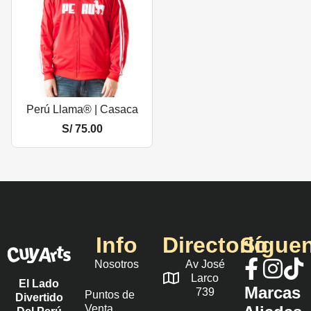
Perú Llama® | Casaca
S/
75.00
Info
Directorio
Sígue
Nosotros
Av José
Larco
El Lado
Marcas
739
Puntos de
Divertido
Venta