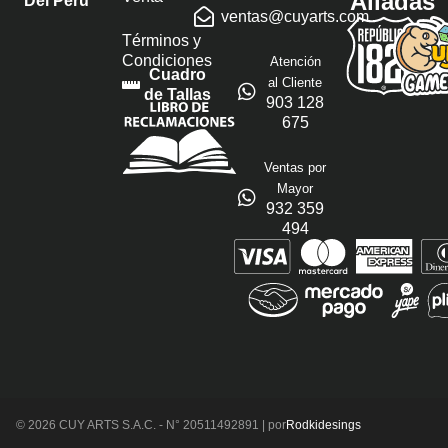
Aliadas
Del Perú
ventas@cuyarts.com
Términos y
Condiciones
Atención
Cuadro
al Cliente
de Tallas
903 128
675
Ventas por
Mayor
932 359
494
© 2026 CUY ARTS S.A.C. - N° 20511492891 | por
Rodkidesings