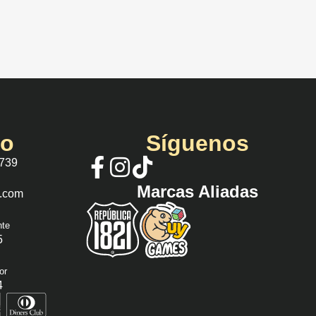
io
Síguenos
 739
Marcas Aliadas
s.com
nte
5
or
4