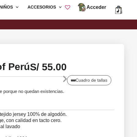
Acceder
NIÑOS
ACCESORIOS
Envió Gratis por compras mayores a
S/200
f Perú
S/
55.00
Cuadro de tallas
le porque no quedan existencias.
tejido jersey 100% de algodón.
, con calidad en tacto cero.
 al lavado