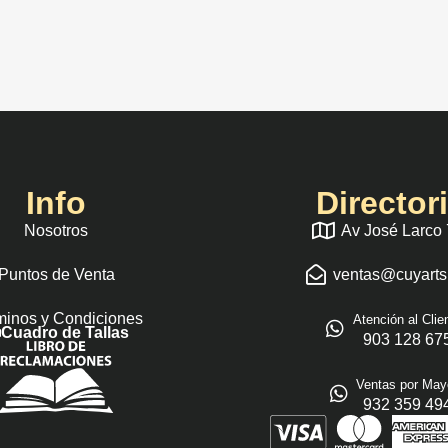
Info
Director
Nosotros
Av José Larco
Puntos de Venta
ventas@cuyart
minos y Condiciones
Atención al Clie
Cuadro de Tallas
903 128 67
Ventas por May
932 359 49