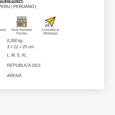
publica1821
PERU | PERUANO |
very
Visita Nuestras
Consultas al
Tiendas
Whatsapp
0.200 kg
3 × 12 × 25 cm
L, M, S, XL
REPUBLICA 1821
ARENA