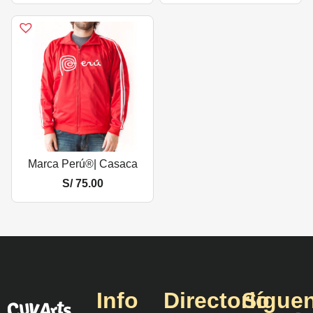
Marca Perú®| Casaca
S/
75.00
Info
Directorio
Sígue