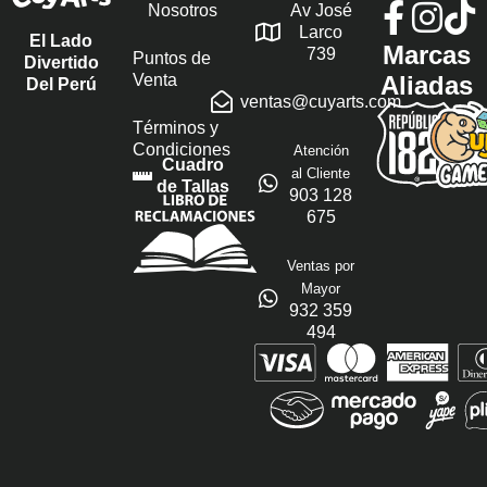
Nosotros
Av José
Larco
El Lado
Marcas
739
Puntos de
Divertido
Venta
Aliadas
Del Perú
ventas@cuyarts.com
Términos y
Condiciones
Atención
Cuadro
al Cliente
de Tallas
903 128
675
Ventas por
Mayor
932 359
494