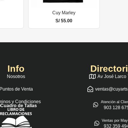
Cuy Marley
S/
55.00
Info
Director
Nosotros
Av José Larco
Puntos de Venta
ventas@cuyart
minos y Condiciones
Atención al Clie
Cuadro de Tallas
903 128 67
Ventas por May
932 359 49