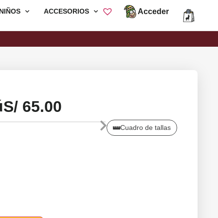
Acceder
NIÑOS
ACCESORIOS
Envió Gratis por compras mayores a
S/200
ú
S/
65.00
Cuadro de tallas