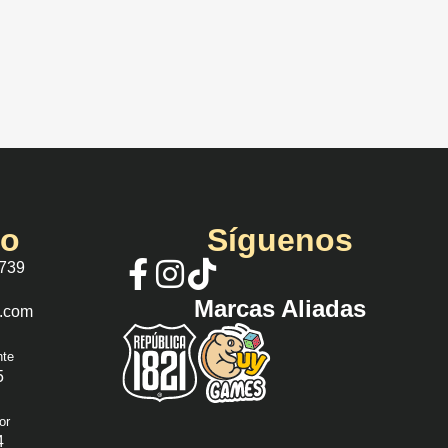
io
Síguenos
 739
Marcas Aliadas
s.com
nte
5
or
4