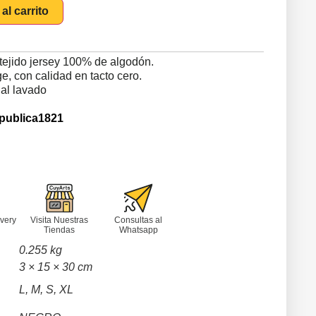
al carrito
tejido jersey 100% de algodón.
, con calidad en tacto cero.
 al lavado
publica1821
very
Visita Nuestras
Consultas al
Tiendas
Whatsapp
0.255 kg
3 × 15 × 30 cm
L, M, S, XL