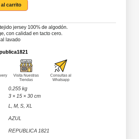
al carrito
tejido jersey 100% de algodón.
, con calidad en tacto cero.
 al lavado
publica1821
very
Visita Nuestras
Consultas al
Tiendas
Whatsapp
0.255 kg
3 × 15 × 30 cm
L, M, S, XL
AZUL
REPUBLICA 1821