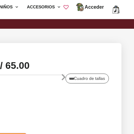
Acceder
NIÑOS
ACCESORIOS
Envió Gratis por compras mayores a
S/200
/
65.00
Cuadro de tallas