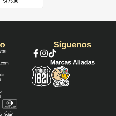
S/
75.00
io
Síguenos
 739
Marcas Aliadas
s.com
nte
5
or
4