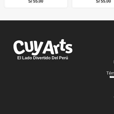
S/
55.00
S/
55.00
El Lado Divertido Del Perú
Tér