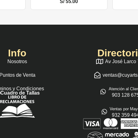
S/
55.00
Info
Director
Nosotros
Av José Larco
Puntos de Venta
ventas@cuyart
minos y Condiciones
Atención al Clie
Cuadro de Tallas
903 128 67
Ventas por May
932 359 49