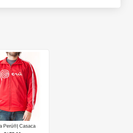
a Perú®| Casaca