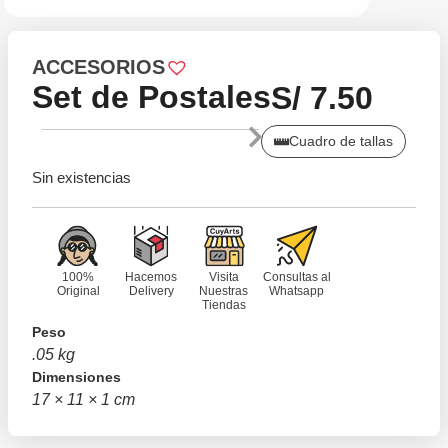
ACCESORIOS
Set de Postales
S/
7.50
Cuadro de tallas
Sin existencias
100%
Hacemos
Visita
Consultas al
Original
Delivery
Nuestras
Whatsapp
Tiendas
Peso
.05 kg
Dimensiones
17 × 11 × 1 cm