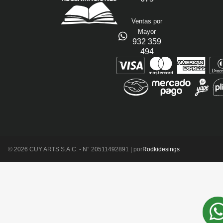
Ventas por
Mayor
932 359
494
© 2026 CUY ARTS S.A.C. - N° 20511492891 | por
Rodkidesings