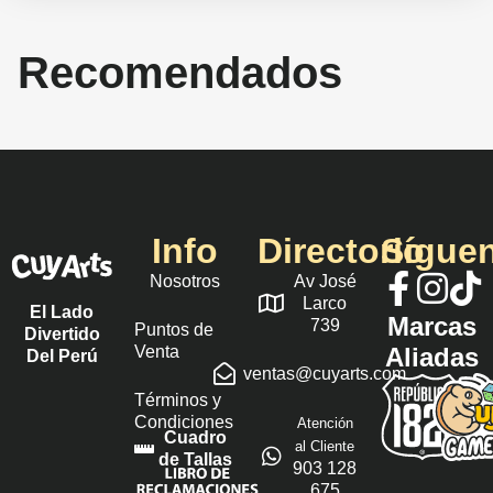
Recomendados
Info
Directorio
Sígue
Nosotros
Av José
Larco
El Lado
Marcas
739
Puntos de
Divertido
Venta
Aliadas
Del Perú
ventas@cuyarts.com
Términos y
Condiciones
Atención
Cuadro
al Cliente
de Tallas
903 128
675