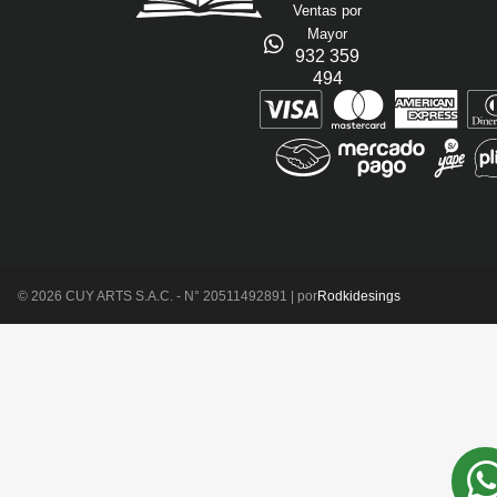
Ventas por
Mayor
932 359
494
© 2026 CUY ARTS S.A.C. - N° 20511492891 | por
Rodkidesings