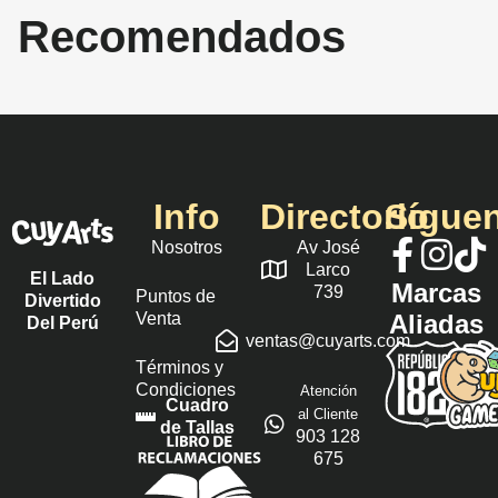
Recomendados
Info
Directorio
Sígue
Nosotros
Av José
Larco
El Lado
Marcas
739
Puntos de
Divertido
Venta
Aliadas
Del Perú
ventas@cuyarts.com
Términos y
Condiciones
Atención
Cuadro
al Cliente
de Tallas
903 128
675