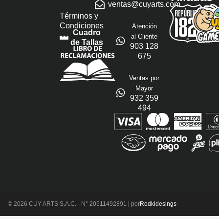
ventas@cuyarts.com
Términos y
Condiciones
Atención
Cuadro
al Cliente
de Tallas
903 128
675
Ventas por
Mayor
932 359
494
© 2026 CUY ARTS S.A.C. - N° 20511492891 | por
Rodkidesings