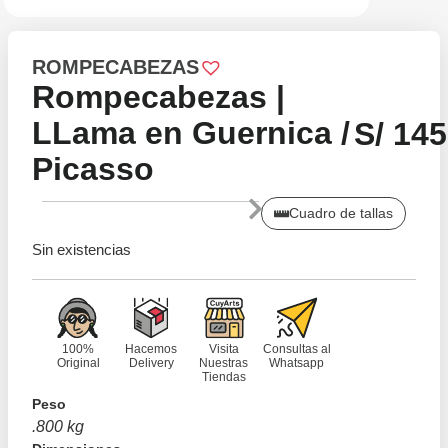
ROMPECABEZAS
Rompecabezas |
LLama en Guernica /
S/
145
Picasso
Cuadro de tallas
Sin existencias
100%
Hacemos
Visita
Consultas al
Original
Delivery
Nuestras
Whatsapp
Tiendas
Peso
.800 kg