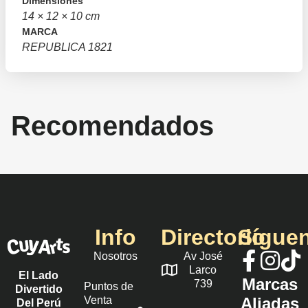
Dimensiones
14 × 12 × 10 cm
MARCA
REPUBLICA 1821
Recomendados
Info
Directorio
Sígue
Nosotros
Av José
Larco
El Lado
Marcas
739
Puntos de
Divertido
Venta
Aliadas
Del Perú