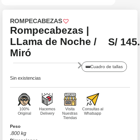
ROMPECABEZAS
Rompecabezas |
LLama de Noche /
S/
145.
Miró
Cuadro de tallas
Sin existencias
100%
Hacemos
Visita
Consultas al
Original
Delivery
Nuestras
Whatsapp
Tiendas
Peso
.800 kg