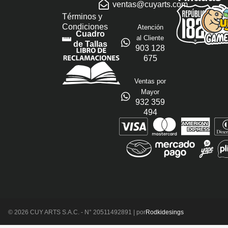
ventas@cuyarts.com
Términos y
Condiciones
Atención
Cuadro
al Cliente
de Tallas
903 128
675
Ventas por
Mayor
932 359
494
© 2026 CUY ARTS S.A.C. - N° 20511492891 | por
Rodkidesings