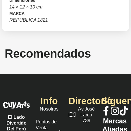
Dimensiones
14 × 12 × 10 cm
MARCA
REPUBLICA 1821
Recomendados
Info
Directorio
Sígue
Nosotros
Av José
Larco
El Lado
Marcas
739
Puntos de
Divertido
Venta
Aliadas
Del Perú