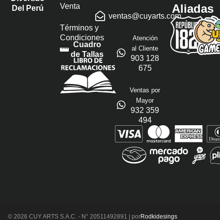
Venta
Aliadas
Del Perú
ventas@cuyarts.com
Términos y
Condiciones
Atención
Cuadro
al Cliente
de Tallas
903 128
675
Ventas por
Mayor
932 359
494
© 2026 CUY ARTS S.A.C. - N° 20511492891 | por
Rodkidesings