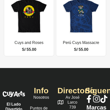
Cuys and Roses
Perú Cuys Massacre
S/
55.00
S/
55.00
Info
Directorio
Sígue
Nosotros
Av José
Larco
El Lado
Marcas
739
Puntos de
Divertido