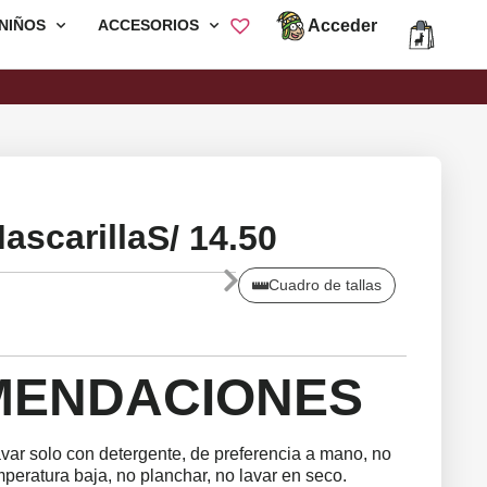
Acceder
NIÑOS
ACCESORIOS
Envió Gratis por compras mayores a
S/200
ascarilla
S/
14.50
Cuadro de tallas
MENDACIONES
avar solo con detergente, de preferencia a mano, no
emperatura baja, no planchar, no lavar en seco.