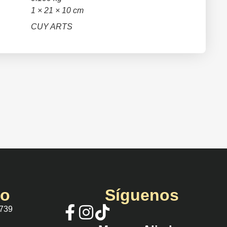
1 × 21 × 10 cm
CUY ARTS
io
Síguenos
 739