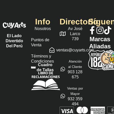
Info
Directorio
Sígue
Nosotros
Av José
Larco
El Lado
Marcas
739
Puntos de
Divertido
Venta
Aliadas
Del Perú
ventas@cuyarts.com
Términos y
Condiciones
Atención
Cuadro
al Cliente
de Tallas
903 128
675
Ventas por
Mayor
932 359
494