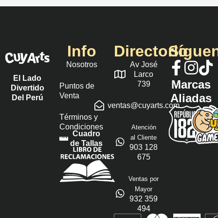
Info
Directorio
Sígue
Nosotros
Av José
Larco
El Lado
Marcas
739
Puntos de
Divertido
Venta
Aliadas
Del Perú
ventas@cuyarts.com
Términos y
Condiciones
Atención
Cuadro
al Cliente
de Tallas
903 128
675
Ventas por
Mayor
932 359
494