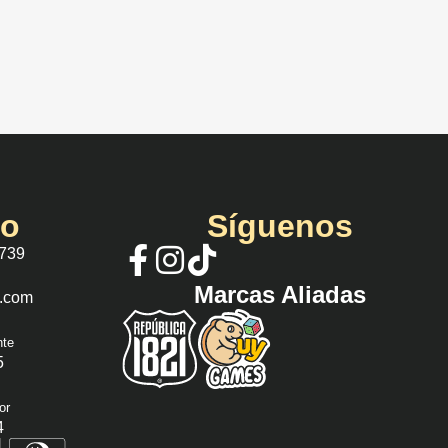
io
Síguenos
 739
Marcas Aliadas
s.com
nte
5
or
4