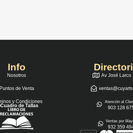
Info
Director
Nosotros
Av José Larco
Puntos de Venta
ventas@cuyart
minos y Condiciones
Atención al Clie
Cuadro de Tallas
903 128 67
Ventas por May
932 359 49