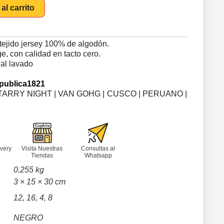
al carrito
tejido jersey 100% de algodón.
, con calidad en tacto cero.
 al lavado
publica1821
TARRY NIGHT | VAN GOHG | CUSCO | PERUANO |
very
Visita Nuestras
Consultas al
Tiendas
Whatsapp
0.255 kg
3 × 15 × 30 cm
12, 16, 4, 8
NEGRO