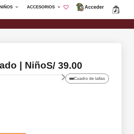
Acceder
NIÑOS
ACCESORIOS
Envió Gratis por compras mayores a
S/200
ado | Niño
S/
39.00
Cuadro de tallas