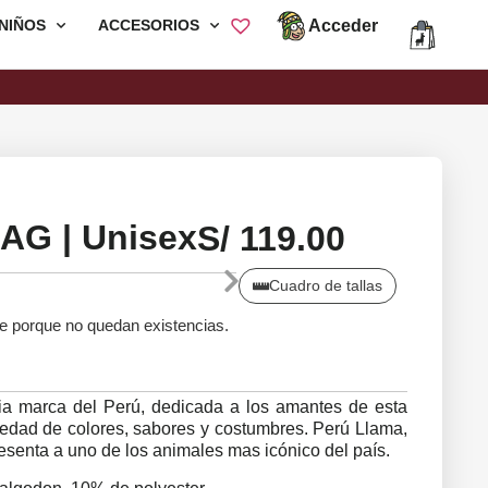
Acceder
NIÑOS
ACCESORIOS
Envió Gratis por compras mayores a
S/200
AG | Unisex
S/
119.00
Cuadro de tallas
le porque no quedan existencias.
ia marca del Perú, dedicada a los amantes de esta
ariedad de colores, sabores y costumbres. Perú Llama,
senta a uno de los animales mas icónico del país.