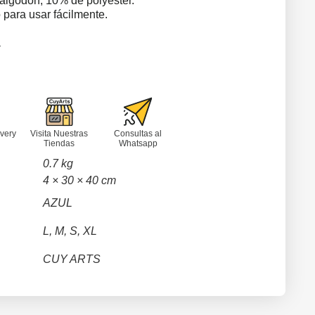
algodon, 10% de polyester.
o
para
usar fácilmente
.
a
very
Visita Nuestras
Consultas al
Tiendas
Whatsapp
0.7 kg
4 × 30 × 40 cm
AZUL
L, M, S, XL
CUY ARTS