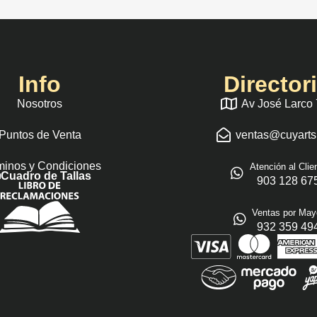
Info
Director
Nosotros
Av José Larco
Puntos de Venta
ventas@cuyart
minos y Condiciones
Atención al Clie
Cuadro de Tallas
903 128 67
Ventas por May
932 359 49