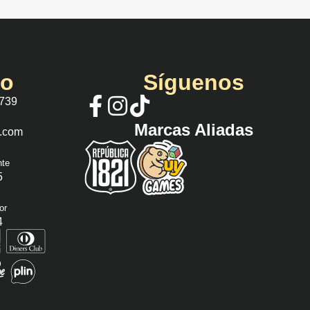
io
Síguenos
 739
Marcas Aliadas
s.com
nte
5
or
4