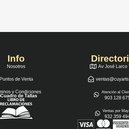
Info
Director
Nosotros
Av José Larco
Puntos de Venta
ventas@cuyart
minos y Condiciones
Atención al Clie
Cuadro de Tallas
903 128 67
Ventas por May
932 359 49