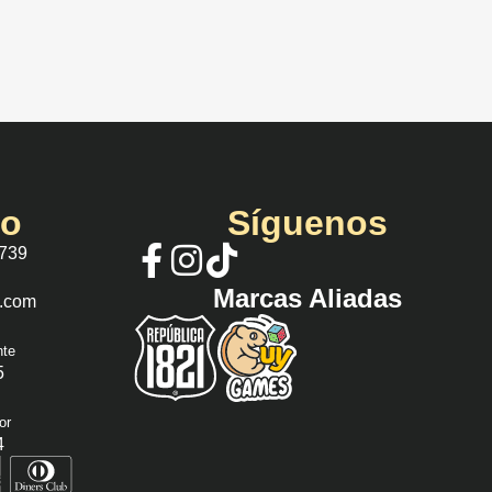
io
Síguenos
 739
Marcas Aliadas
s.com
nte
5
or
4