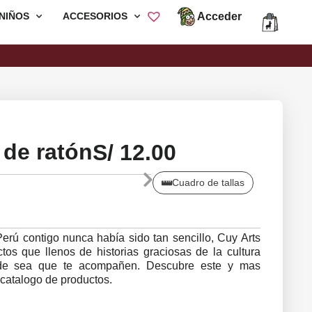
Acceder
NIÑOS
ACCESORIOS
Envió Gratis por compras mayores a
S/200
 de ratón
S/
12.00
Cuadro de tallas
 Perú contigo nunca había sido tan sencillo, Cuy Arts
os que llenos de historias graciosas de la cultura
nde sea que te acompañen. Descubre este y mas
catalogo de productos.