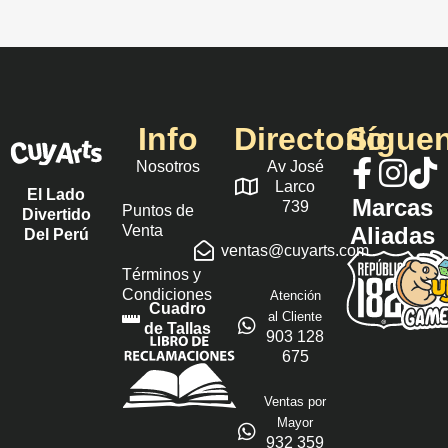
Info
Directorio
Sígue
Nosotros
Av José
Larco
El Lado
Marcas
739
Puntos de
Divertido
Venta
Aliadas
Del Perú
ventas@cuyarts.com
Términos y
Condiciones
Atención
Cuadro
al Cliente
de Tallas
903 128
675
Ventas por
Mayor
932 359