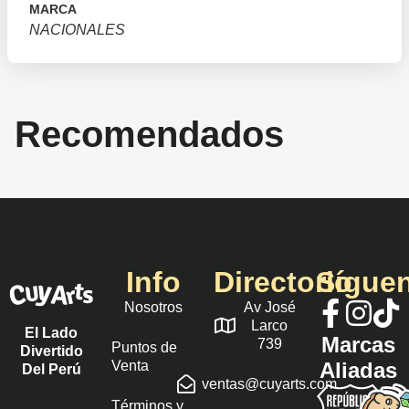
MARCA
NACIONALES
Recomendados
Info
Directorio
Sígue
Nosotros
Av José
Larco
El Lado
Marcas
739
Puntos de
Divertido
Venta
Aliadas
Del Perú
ventas@cuyarts.com
Términos y