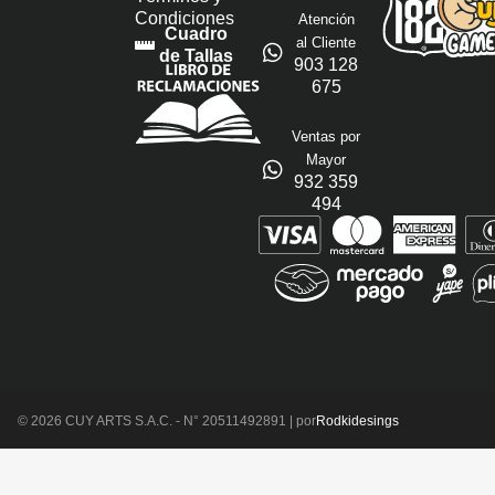
Condiciones
Atención
Cuadro
al Cliente
de Tallas
903 128
675
Ventas por
Mayor
932 359
494
© 2026 CUY ARTS S.A.C. - N° 20511492891 | por
Rodkidesings