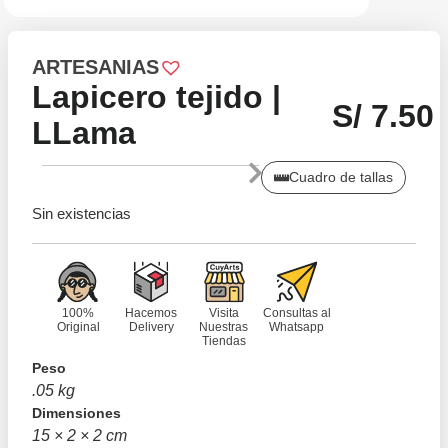
ARTESANIAS
Lapicero tejido |
S/
7.50
LLama
Cuadro de tallas
Sin existencias
100%
Hacemos
Visita
Consultas al
Original
Delivery
Nuestras
Whatsapp
Tiendas
Peso
.05 kg
Dimensiones
15 × 2 × 2 cm