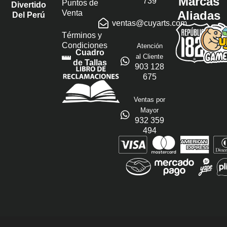
Marcas
739
Puntos de
Divertido
Venta
Aliadas
Del Perú
ventas@cuyarts.com
Términos y
Condiciones
Atención
Cuadro
al Cliente
de Tallas
903 128
675
Ventas por
Mayor
932 359
494