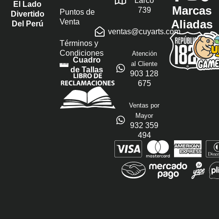
Larco
El Lado
Marcas
739
Puntos de
Divertido
Venta
Aliadas
Del Perú
ventas@cuyarts.com
Términos y
Condiciones
Atención
Cuadro
al Cliente
de Tallas
903 128
675
Ventas por
Mayor
932 359
494