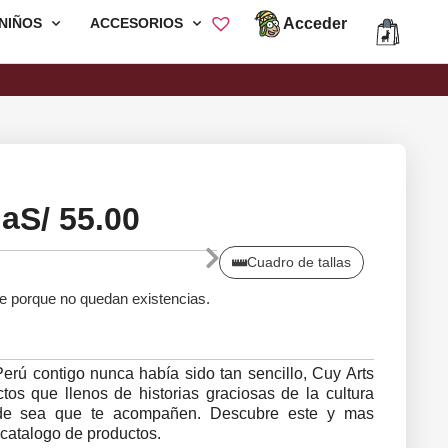
Acceder
NIÑOS
ACCESORIOS
Envió Gratis por compras mayores a
S/200
ña
S/
55.00
Cuadro de tallas
le porque no quedan existencias.
 Perú contigo nunca había sido tan sencillo, Cuy Arts
os que llenos de historias graciosas de la cultura
nde sea que te acompañen. Descubre este y mas
catalogo de productos.