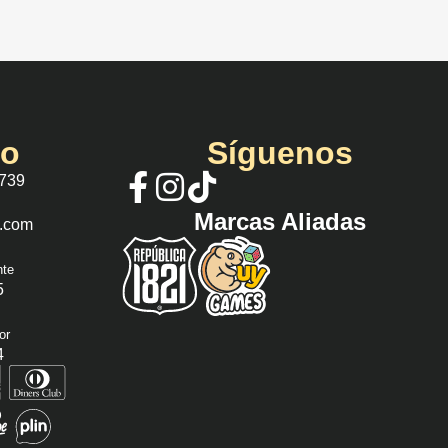
io
Síguenos
 739
Marcas Aliadas
s.com
nte
5
or
4