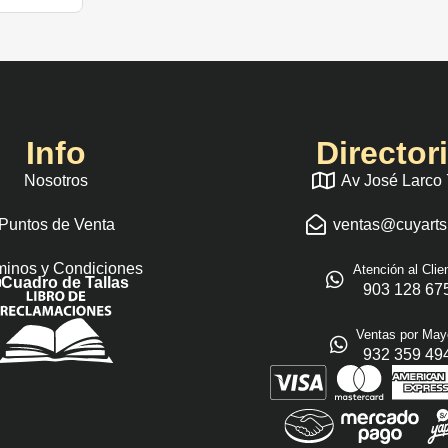
Info
Director
Nosotros
Av José Larco
Puntos de Venta
ventas@cuyart
minos y Condiciones
Atención al Clie
Cuadro de Tallas
903 128 67
Ventas por May
932 359 49